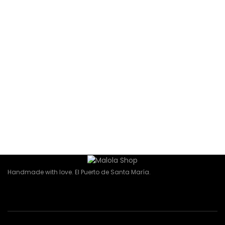
Pendiente Nácar
negro
18,00
€
Leer más
Pendientes Burma
23,00
€
Añadir al carrito
Handmade with love. El Puerto de Santa María.
Newsletter