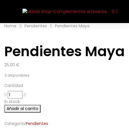
0
Home
Pendientes
Pendientes Maya
Pendientes Maya
25,00
€
3 disponibles
Cantidad
In stock
Añadir al carrito
Categoría:
Pendientes