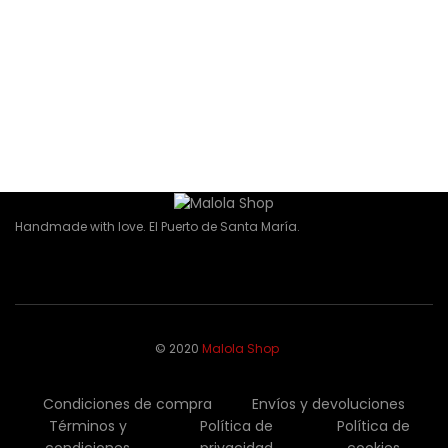
Collar Upsala Marfil
48,00
€
Añadir al carrito
Collar Mipor verde
35,00
€
Añadir al carrito
Handmade with love. El Puerto de Santa María.
Newsletter
© 2020
Malola Shop
Condiciones de compra
Envíos y devoluciones
Términos y
Política de
Política de
condiciones
privacidad
cookies