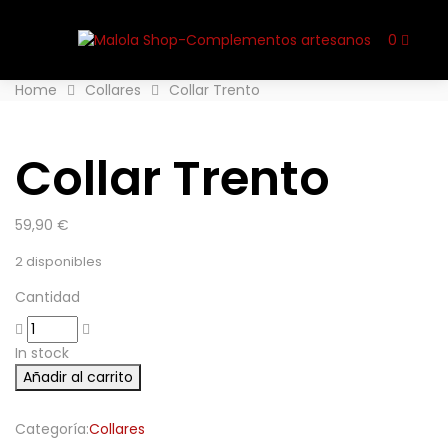
0
Home
Collares
Collar Trento
Collar Trento
59,90
€
2 disponibles
Cantidad
In stock
Añadir al carrito
Categoría:
Collares