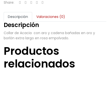
Share:
Descripción
Valoraciones (0)
Descripción
Collar de Acacia con aro y cadena bañadas en oro y
borlón extra largo en rosa empolvado.
Productos
relacionados
Collar Zedang
45,00
€
Añadir al carrito