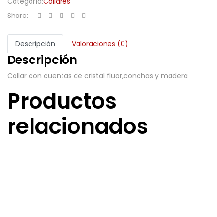
Categoría:
Collares
Share:
Descripción
Valoraciones (0)
Descripción
Collar con cuentas de cristal fluor,conchas y madera
Productos
relacionados
Collar Faro
25,00
€
Añadir al carrito