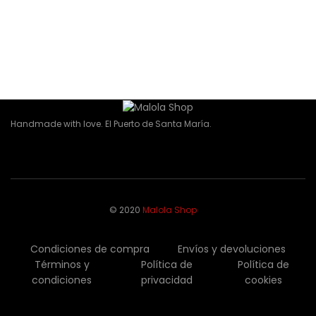
35,00
€
Añadir al carrito
Collar Zedang
45,00
€
Añadir al carrito
Handmade with love. El Puerto de Santa María.
Newsletter
© 2020
Malola Shop
Condiciones de compra
Envíos y devoluciones
Términos y
Política de
Política de
condiciones
privacidad
cookies