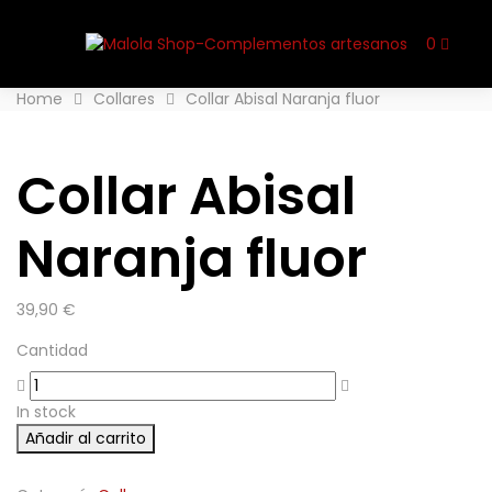
0
Home
Collares
Collar Abisal Naranja fluor
Collar Abisal
Naranja fluor
39,90
€
Cantidad
In stock
Añadir al carrito