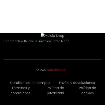
35,00
€
Añadir al carrito
Collar Viena
43,00
€
Añadir al carrito
Handmade with love. El Puerto de Santa María.
Newsletter
© 2020
Malola Shop
Condiciones de compra
Envíos y devoluciones
Términos y
Política de
Política de
condiciones
privacidad
cookies