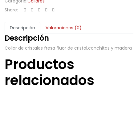
Categoría:
Collares
Share:
Descripción
Valoraciones (0)
Descripción
Collar de cristales fresa fluor de cristal,conchitas y madera
Productos
relacionados
Collar Olvera
18,00
€
Añadir al carrito