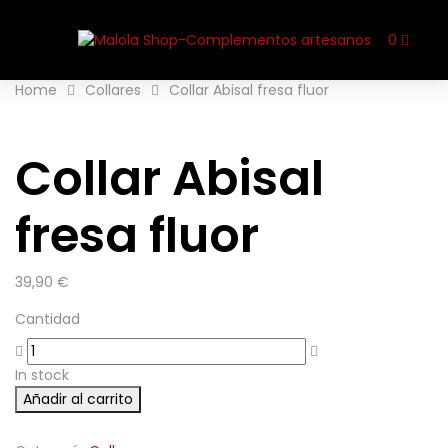
0
Home
Collares
Collar Abisal fresa fluor
Collar Abisal
fresa fluor
39,90
€
Cantidad
In stock
Añadir al carrito