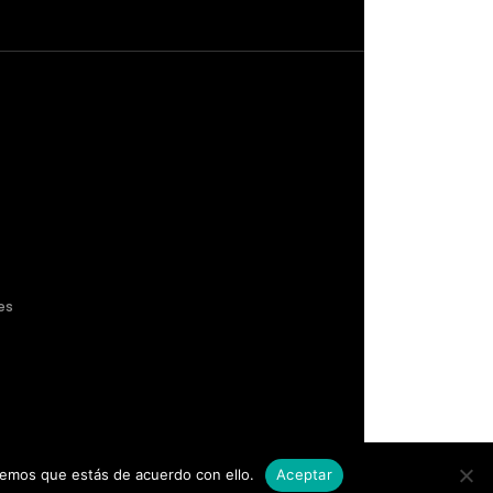
es
remos que estás de acuerdo con ello.
Aceptar