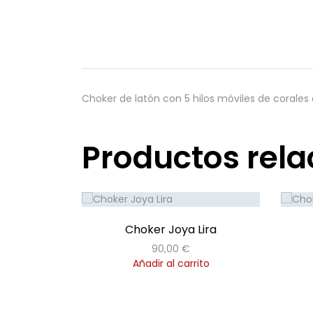
Choker de latón con 5 hilos móviles de corale
Productos rel
Choker Joya Lira
90,00
€
Añadir al carrito