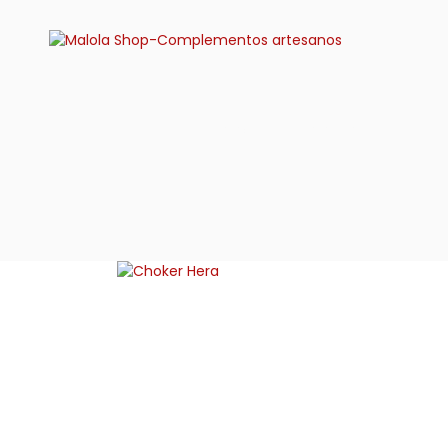
Home
Chokers
Choker Hera