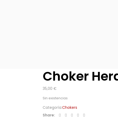
Choker Her
35,00
€
Sin existencias
Categoría:
Chokers
Share: